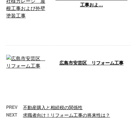
工事およ…
このたび、広島市中区のS社様ガ
レージにて、屋根工事および外壁
塗装工事を施工させていただきま
した。 施 …
広島市安芸区 リフォーム工事
広島市安芸区にて行なったリフォ
ーム工事の様子をご紹介します。
広島市安芸区 リフォーム工事
トイレ …
PREV
不動産購入と相続税の関係性
NEXT
求職者向け！リフォーム工事の将来性は？