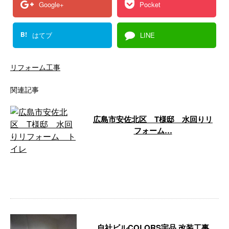
Google+
Pocket
B!
はてブ
LINE
リフォーム工事
関連記事
広島市安佐北区 T様邸 水回りリ
フォーム…
今回は、広島市安佐北区のT様邸
にて、トイレのリフォームを手が
けました。 メインの工事内容
は、 ・タン …
自社ビルCOLORS宇品 改装工事