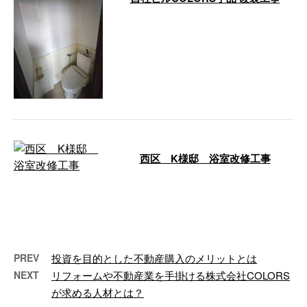
株式会社COLORSが行なった改装
工事についてご紹介いたします。
施工現場：自社ビルのCOLORS宇
…
西区 K様邸 浴室改修工事
K様邸にて浴室と洗面所のリフォ
ームを行ないました。 浴室【施
工前】 浴室【施工後】 洗面所
【施工前】 …
PREV
投資を目的とした不動産購入のメリットとは
NEXT
リフォームや不動産業を手掛ける株式会社COLORS
が求める人材とは？