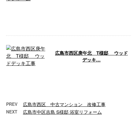
今回は、広島市佐伯区のN様邸で
行なったキッチンリフォームの様
子をご紹介します。 広島市佐伯
区 N様邸 …
広島市西区庚午北 T様邸 ウッド
デッキ…
ご近所さまからのご依頼で、ウッ
ドデッキ工事を行ないました！
広島市西区庚午北 T様邸 ウッ
ドデッキ …
PREV
広島市西区 中古マンション 改修工事
NEXT
広島市中区吉島 S様邸 浴室リフォーム