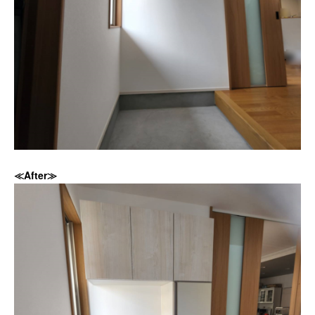
≪After≫