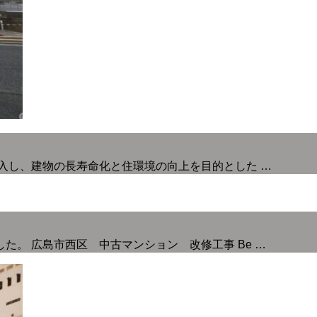
購入し、建物の長寿命化と住環境の向上を目的とした …
。 広島市西区 中古マンション 改修工事 Be …