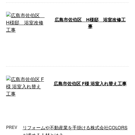
広島市佐伯区 H様邸 浴室改修工
事
広島市佐伯区のH様邸にて、浴室
改修工事を行ないましたのでご紹
介いたします！ 広島市佐伯区 H
様邸 浴 …
広島市佐伯区 F様 浴室入れ替え工事
株式会社COLORSが行なった浴室
入れ替え工事についてご紹介いた
します。 施工地域：広島市佐伯
区 施 …
PREV
リフォームや不動産業を手掛ける株式会社COLORS
が求める人材とは？