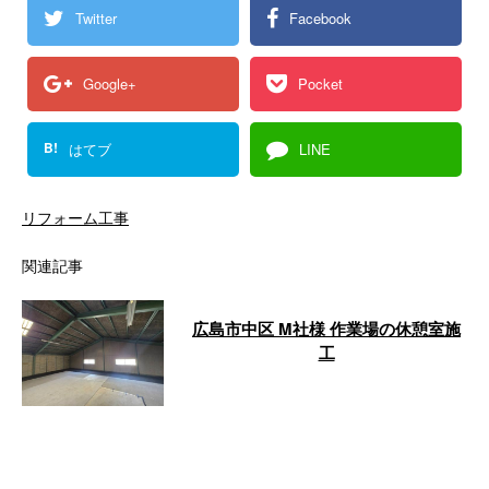
Twitter
Facebook
Google+
Pocket
B!
はてブ
LINE
リフォーム工事
関連記事
広島市中区 M社様 作業場の休憩室施
工
株式会社COLORSが行なった作業
場の休憩室施工についてご紹介い
たします。 施工地域：広島市中
区 施 …