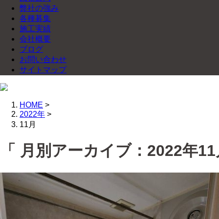
弊社の強み
各種募集
施工実績
会社概要
ブログ
お問い合わせ
サイトマップ
HOME
>
2022年
>
11月
「 月別アーカイブ：2022年11