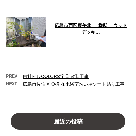
広島市西区庚午北 T様邸 ウッド
デッキ…
ご近所さまからのご依頼で、ウッ
ドデッキ工事を行ないました！
広島市西区庚午北 T様邸 ウッ
ドデッキ …
PREV
自社ビルCOLORS宇品 改装工事
NEXT
広島市佐伯区 O様 在来浴室洗い場シート貼り工事
最近の投稿