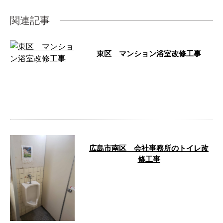
関連記事
東区 マンション浴室改修工事
東区のマンションにて浴室の改修
工事を行ないました。 東区 マ
ンション浴室改修工事 Before Af
…
広島市南区 会社事務所のトイレ改
修工事
今回は、某会社さまの事務所のト
イレ改修工事を手がけました。
メインの工事内容は、 ・和風大
小便器を洋 …